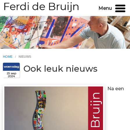
Menu
HOME
/
NIEUWS
Ook leuk nieuws
woensdag
25 sep
2024
Na een