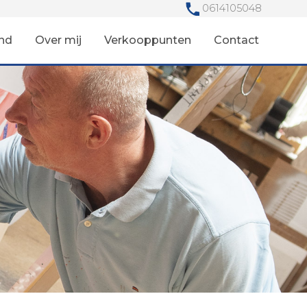
0614105048
nd
Over mij
Verkooppunten
Contact