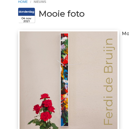
HOME
/
NIEUWS
Mooie foto
donderdag
04 nov
2021
Moo