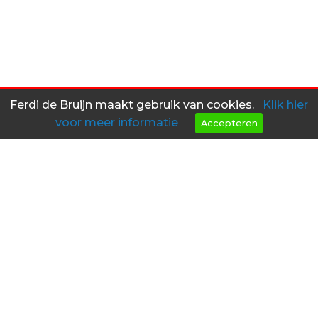
Ferdi de Bruijn maakt gebruik van cookies.
Klik hier
voor meer informatie
Accepteren
Heeft u interesse in een van
mijn objecten?
Kom dan langs in mijn atelier!
contact