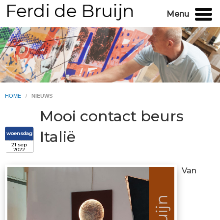
Menu
HOME
/
NIEUWS
Mooi contact beurs
Italië
woensdag
21 sep
2022
Van