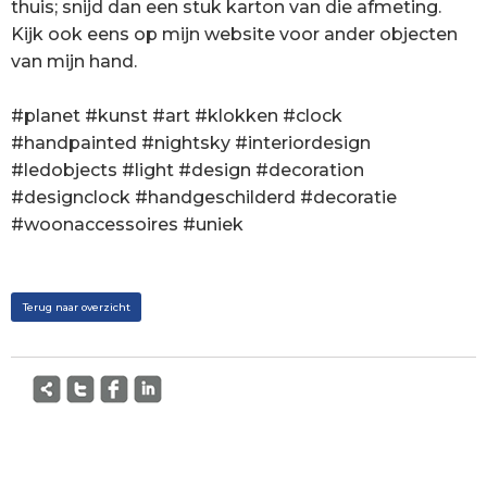
thuis; snijd dan een stuk karton van die afmeting.
Kijk ook eens op mijn website voor ander objecten
van mijn hand.
#planet #kunst #art #klokken #clock
#handpainted #nightsky #interiordesign
#ledobjects #light #design #decoration
#designclock #handgeschilderd #decoratie
#woonaccessoires #uniek
Terug naar overzicht