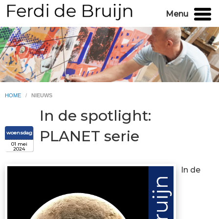
Menu
HOME
/
NIEUWS
In de spotlight:
PLANET serie
woensdag
01 mei
2024
In de