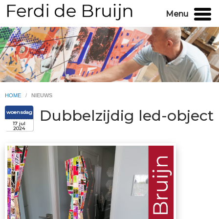
Menu
HOME
/
NIEUWS
Dubbelzijdig led-object
woensdag
17 jul
2024