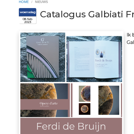
HOME
/
NIEUWS
Catalogus Galbiati Fra
woensdag
08 feb
2023
Ik 
Gal