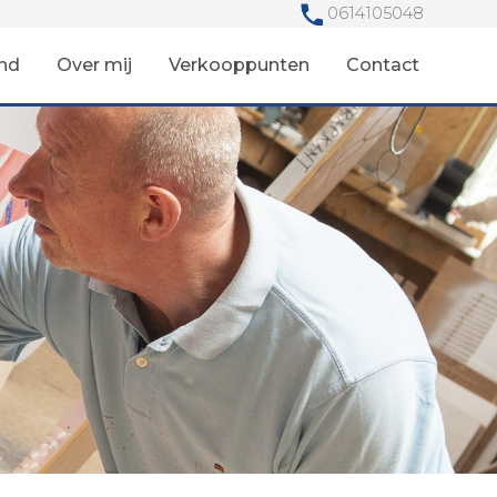
0614105048
nd
Over mij
Verkooppunten
Contact