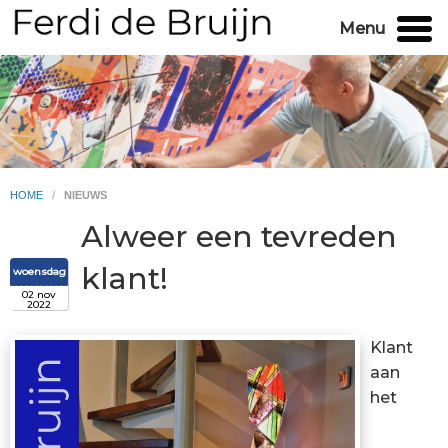
Menu
HOME
/
NIEUWS
Alweer een tevreden
klant!
woensdag
02 nov
2022
Klant
aan
het