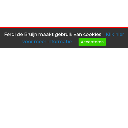
Ferdi de Bruijn maakt gebruik van cookies.
Klik hier
voor meer informatie
Accepteren
Heeft u interesse in een van
mijn objecten?
Kom dan langs in mijn atelier!
contact