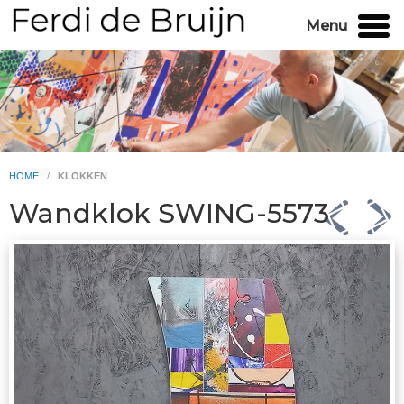
Menu
HOME
/
KLOKKEN
Wandklok SWING-5573