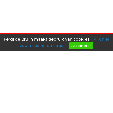
Ferdi de Bruijn maakt gebruik van cookies.
Klik hier
voor meer informatie
Accepteren
Heeft u interesse in een van
mijn objecten?
Kom dan langs in mijn atelier!
contact